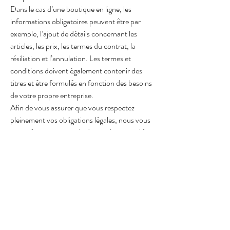
Dans le cas d’une boutique en ligne, les
informations obligatoires peuvent être par
exemple, l’ajout de détails concernant les
articles, les prix, les termes du contrat, la
résiliation et l’annulation. Les termes et
conditions doivent également contenir des
titres et être formulés en fonction des besoins
de votre propre entreprise.
Afin de vous assurer que vous respectez
pleinement vos obligations légales, nous vous
conseillons vivement de demander conseil à
un professionnel afin de mieux comprendre
quelles sont les exigences qui vous concernent
spécifiquement.
Cliquez ici
pour obtenir des informations plus
détaillées sur la création de vos termes et
conditions.