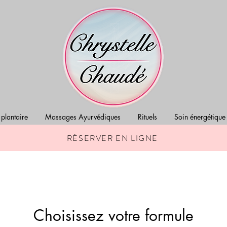
 plantaire
Massages Ayurvédiques
Rituels
Soin énergétique
RÉSERVER EN LIGNE
Choisissez votre formule