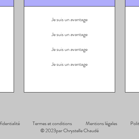
Je suis un avantage
Je suis un avantage
Je suis un avantage
Je suis un avantage
identialité
Termes et conditions
Mentions légales
Poli
© 2023par Chrystelle Chaudé