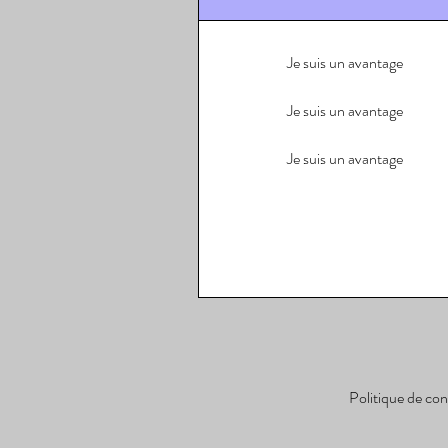
Je suis un avantage
Je suis un avantage
Je suis un avantage
Politique de conf