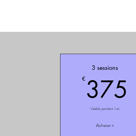
3 sessions
375
€
Valable pendant 1 an
Acheter >