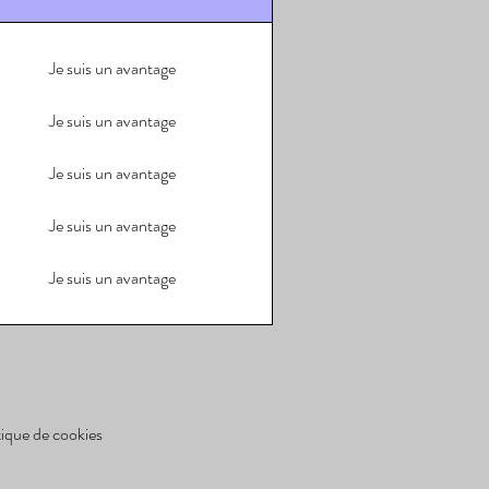
Je suis un avantage
Je suis un avantage
Je suis un avantage
Je suis un avantage
Je suis un avantage
tique de cookies